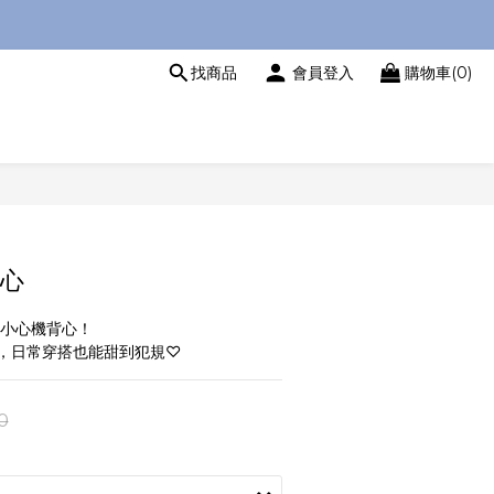
找商品
會員登入
購物車(0)
心
的小心機背心！
，日常穿搭也能甜到犯規♡
0