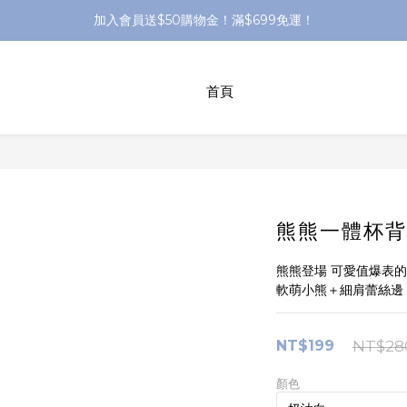
加入會員送$50購物金！滿$699免運！
加入會員送$50購物金！滿$699免運！
●官網獨家 - 生日$100購物金 - 會員集點活動
首頁
加入會員送$50購物金！滿$699免運！
熊熊一體杯背
熊熊登場 可愛值爆表
軟萌小熊＋細肩蕾絲邊
NT$199
NT$28
顏色