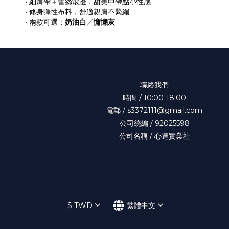
• 細肩帶＋蕾絲滾邊，甜美中帶點小性感
• 修身彈性布料，舒適親膚不緊繃
• 兩款可選：
奶油白
／
慵懶灰
聯絡我們
時間 / 10:00-18:00
電郵 / s3372111@gmail.com
公司統編 / 92025598
公司名稱 / 心達實業社
$
TWD
繁體中文